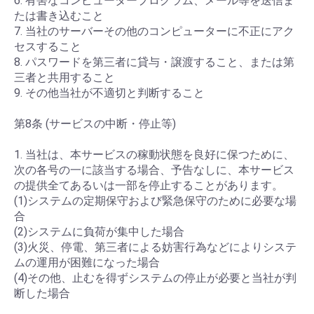
6. 有害なコンピュータープログラム、メール等を送信ま
たは書き込むこと
7. 当社のサーバーその他のコンピューターに不正にアク
セスすること
8. パスワードを第三者に貸与・譲渡すること、または第
三者と共用すること
9. その他当社が不適切と判断すること
第8条 (サービスの中断・停止等)
1. 当社は、本サービスの稼動状態を良好に保つために、
次の各号の一に該当する場合、予告なしに、本サービス
の提供全てあるいは一部を停止することがあります。
(1)システムの定期保守および緊急保守のために必要な場
合
(2)システムに負荷が集中した場合
(3)火災、停電、第三者による妨害行為などによりシステ
ムの運用が困難になった場合
(4)その他、止むを得ずシステムの停止が必要と当社が判
断した場合