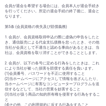
会員が退会を希望する場合には、会員本人が退会手続き
を行ってください。所定の退会手続の終了後に、退会と
なります。
第5条 (会員資格の喪失及び賠償義務)
1. 会員が、会員資格取得申込の際に虚偽の申告をしたと
き、通信販売による代金支払債務を怠ったとき、その他
当社が会員として不適当と認める事由があるときは、当
社は、会員資格を取り消すことができることとします。
2. 会員が、以下の各号に定める行為をしたときは、これ
により当社が被った損害を賠償する責任を負います。
(1)会員番号、パスワードを不正に使用すること
(2)当ホームページにアクセスして情報を改ざんしたり、
当ホームページに有害なコンピュータープログラムを送
信するなどして、当社の営業を妨害すること
(3)当社が扱う商品の知的所有権を侵害する行為をするこ
と
(4)その他、この利用規約に反する行為をすること