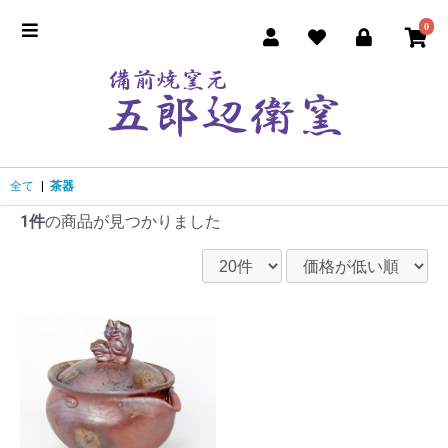
0
全て
|
茶器
1件
の商品が見つかりました