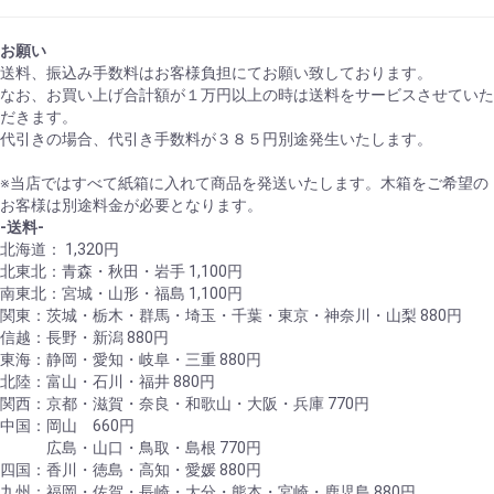
お願い
送料、振込み手数料はお客様負担にてお願い致しております。
なお、お買い上げ合計額が１万円以上の時は送料をサービスさせていた
だきます。
代引きの場合、代引き手数料が３８５円別途発生いたします。
※当店ではすべて紙箱に入れて商品を発送いたします。木箱をご希望の
お客様は別途料金が必要となります。
-送料-
北海道： 1,320円
北東北：青森・秋田・岩手 1,100円
南東北：宮城・山形・福島 1,100円
関東：茨城・栃木・群馬・埼玉・千葉・東京・神奈川・山梨 880円
信越：長野・新潟 880円
東海：静岡・愛知・岐阜・三重 880円
北陸：富山・石川・福井 880円
関西：京都・滋賀・奈良・和歌山・大阪・兵庫 770円
中国：岡山 660円
広島・山口・鳥取・島根 770円
四国：香川・徳島・高知・愛媛 880円
九州：福岡・佐賀・長崎・大分・熊本・宮崎・鹿児島 880円