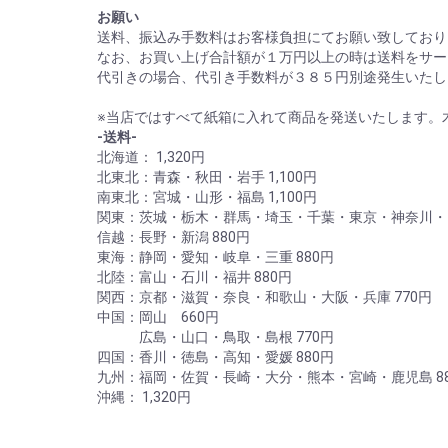
お願い
送料、振込み手数料はお客様負担にてお願い致しており
なお、お買い上げ合計額が１万円以上の時は送料をサー
代引きの場合、代引き手数料が３８５円別途発生いたし
※当店ではすべて紙箱に入れて商品を発送いたします。
-送料-
北海道： 1,320円
北東北：青森・秋田・岩手 1,100円
南東北：宮城・山形・福島 1,100円
関東：茨城・栃木・群馬・埼玉・千葉・東京・神奈川・山
信越：長野・新潟 880円
東海：静岡・愛知・岐阜・三重 880円
北陸：富山・石川・福井 880円
関西：京都・滋賀・奈良・和歌山・大阪・兵庫 770円
中国：岡山 660円
広島・山口・鳥取・島根 770円
四国：香川・徳島・高知・愛媛 880円
九州：福岡・佐賀・長崎・大分・熊本・宮崎・鹿児島 88
沖縄： 1,320円