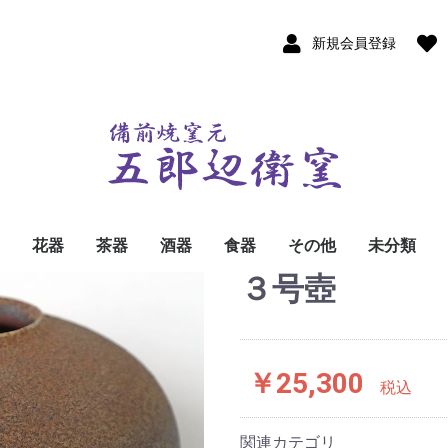
新規会員登録
花器
茶器
酒器
食器
その他
未分類
３号壺
￥25,300
税込
関連カテゴリ