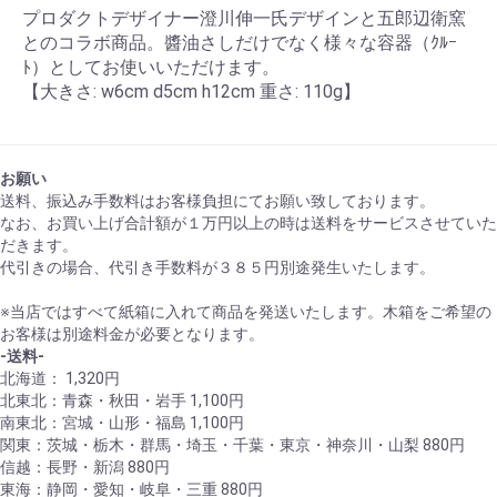
プロダクトデザイナー澄川伸一氏デザインと五郎辺衛窯
とのコラボ商品。醬油さしだけでなく様々な容器（ｸﾙｰ
ﾄ）としてお使いいただけます。
【大きさ: w6cm d5cm h12cm 重さ: 110g】
お願い
送料、振込み手数料はお客様負担にてお願い致しております。
なお、お買い上げ合計額が１万円以上の時は送料をサービスさせていた
だきます。
代引きの場合、代引き手数料が３８５円別途発生いたします。
※当店ではすべて紙箱に入れて商品を発送いたします。木箱をご希望の
お客様は別途料金が必要となります。
-送料-
北海道： 1,320円
北東北：青森・秋田・岩手 1,100円
南東北：宮城・山形・福島 1,100円
関東：茨城・栃木・群馬・埼玉・千葉・東京・神奈川・山梨 880円
信越：長野・新潟 880円
東海：静岡・愛知・岐阜・三重 880円