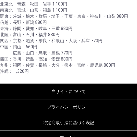
北東北：青森・秋田・岩手 1,100円
南東北：宮城・山形・福島 1,100円
関東：茨城・栃木・群馬・埼玉・千葉・東京・神奈川・山梨 880円
信越：長野・新潟 880円
東海：静岡・愛知・岐阜・三重 880円
北陸：富山・石川・福井 880円
関西：京都・滋賀・奈良・和歌山・大阪・兵庫 770円
中国：岡山 660円
広島・山口・鳥取・島根 770円
四国：香川・徳島・高知・愛媛 880円
九州：福岡・佐賀・長崎・大分・熊本・宮崎・鹿児島 880円
沖縄： 1,320円
当サイトについて
プライバシーポリシー
特定商取引法に基づく表記